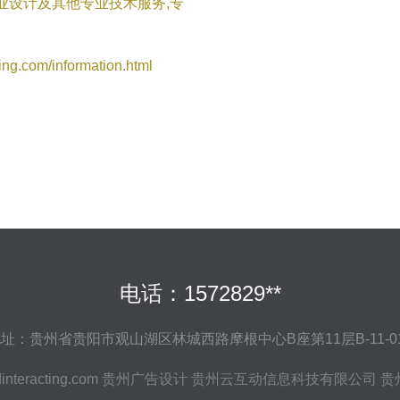
业设计及其他专业技术服务,专
com/information.html
电话：1572829**
址：贵州省贵阳市观山湖区林城西路摩根中心B座第11层B-11-0
interacting.com
贵州广告设计
贵州云互动信息科技有限公司
贵