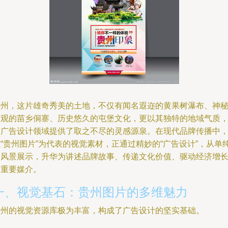
贵州，这片雄奇秀美的土地，不仅有闻名遐迩的黄果树瀑布、神
壮观的苗乡侗寨、历史悠久的屯堡文化，更以其独特的地域气质
为广告设计领域提供了取之不尽的灵感源泉。在现代品牌传播中
“贵州图片”为代表的视觉素材，正通过精妙的“广告设计”，从单
的风景展示，升华为讲述品牌故事、传递文化价值、驱动经济增
的重要媒介。
一、视觉基石：贵州图片的多维魅力
贵州的视觉资源库极为丰富，构成了广告设计的坚实基础。