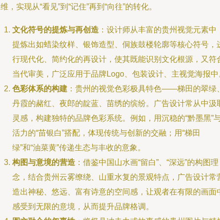
维，实现从“看见”到“记住”再到“向往”的转化。
文化符号的提炼与再创造
：设计师从丰富的贵州视觉元素中
提炼出如蜡染纹样、银饰造型、侗族鼓楼轮廓等核心符号，
行现代化、简约化的再设计，使其既能识别文化根源，又符
当代审美，广泛应用于品牌Logo、包装设计、主视觉海报中
色彩体系的构建
：贵州的视觉色彩极具特色——梯田的翠绿
丹霞的赭红、夜郎的靛蓝、苗绣的缤纷。广告设计常从中汲
灵感，构建独特的品牌色彩系统。例如，用沉稳的“黔墨黑”
活力的“苗银白”搭配，体现传统与创新的交融；用“梯田
绿”和“油菜黄”传递生态与丰收的意象。
构图与意境的营造
：借鉴中国山水画“留白”、“深远”的构图理
念，结合贵州云雾缭绕、山重水复的景观特点，广告设计常
造出神秘、悠远、富有诗意的空间感，让观者在有限的画面
感受到无限的意境，从而提升品牌格调。