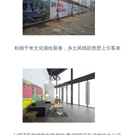
松桃千米文化墙绘新卷，乡土风情跃然壁上引客来