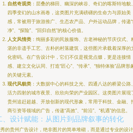
自然奇观类
：层叠的梯田、幽深的峡谷、奇幻的喀斯特地貌
四季变幻的山水画卷，这类图片充满磅礴的生命力与原始美
感，常被用于旅游推广、生态农产品、户外运动品牌，传递“
净”、“探险”、“回归自然”的核心价值。
人文风情类
：绚丽多彩的民族服饰、古老神秘的节庆仪式、
湛的非遗手工艺、古朴的村落建筑，这些图片承载着深厚的
化密码。在广告设计中，它们不仅是视觉点缀，更是连接情
感、建立文化认同、打造“匠心”、“传承”、“独特体验”品牌形
的关键元素。
现代风貌类
：大数据中心的科技之光、四通八达的桥梁公路
活力四射的城市夜景、欣欣向荣的产业园区。这类图片展现
贵州追赶超越、开放创新的现代形象，常用于科技、金融、
商引资等领域的广告，传递“高效”、“前沿”、“机遇”的信息。
二、设计赋能：从图片到品牌叙事的转化
优秀的贵州广告设计，绝非图片的简单堆砌，而是通过专业的设