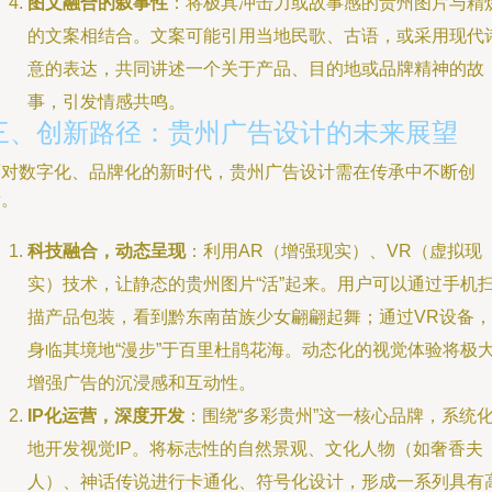
图文融合的叙事性
：将极具冲击力或故事感的贵州图片与精
的文案相结合。文案可能引用当地民歌、古语，或采用现代
意的表达，共同讲述一个关于产品、目的地或品牌精神的故
事，引发情感共鸣。
三、创新路径：贵州广告设计的未来展望
面对数字化、品牌化的新时代，贵州广告设计需在传承中不断创
新。
科技融合，动态呈现
：利用AR（增强现实）、VR（虚拟现
实）技术，让静态的贵州图片“活”起来。用户可以通过手机
描产品包装，看到黔东南苗族少女翩翩起舞；通过VR设备，
身临其境地“漫步”于百里杜鹃花海。动态化的视觉体验将极
增强广告的沉浸感和互动性。
IP化运营，深度开发
：围绕“多彩贵州”这一核心品牌，系统
地开发视觉IP。将标志性的自然景观、文化人物（如奢香夫
人）、神话传说进行卡通化、符号化设计，形成一系列具有