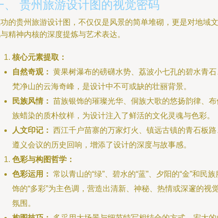
一、 贵州旅游设计图的视觉密码
成功的贵州旅游设计图，不仅仅是风景的简单堆砌，更是对地域
化与精神内核的深度提炼与艺术表达。
核心元素提取：
自然奇观：
黄果树瀑布的磅礴水势、荔波小七孔的碧水青石
梵净山的云海奇峰，是设计中不可或缺的壮丽背景。
民族风情：
苗族银饰的璀璨光华、侗族大歌的悠扬韵律、布
族蜡染的质朴纹样，为设计注入了鲜活的文化灵魂与色彩。
人文印记：
西江千户苗寨的万家灯火、镇远古镇的青石板路
遵义会议的历史回响，增添了设计的深度与故事感。
色彩与构图哲学：
色彩运用：
常以青山的“绿”、碧水的“蓝”、夕阳的“金”和民族
饰的“多彩”为主色调，营造出清新、神秘、热情或深邃的视
氛围。
构图技巧：
多采用大场景与细节特写相结合的方式。宏大的