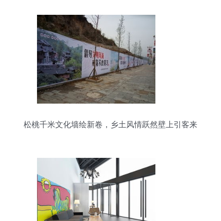
松桃千米文化墙绘新卷，乡土风情跃然壁上引客来