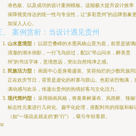
准色板、以及成功的设计案例模板。这能极大提升设计效率
保障视觉传达的统一性与专业性，让“多彩贵州”的品牌形象
加深入人心。
三、 案例赏析：当设计遇见贵州
山水意境型：
以层峦叠嶂的水墨风格山景为底，前景是玻璃
清澈的湖水倒影，一行飞鸟掠过，配以“寻山问水，醉美贵
州”的书法字体，意境悠远，突出自然纯净之感。
民族活力型：
画面中心是身着盛装、笑容灿烂的少数民族同
正在欢庆节日，背景是虚化的村寨与群山。色彩浓烈饱满，
满动感与欢乐，传递出贵州的热情好客与文化活力。
现代简约型：
采用插画风格，将黄果树瀑布、风雨桥、辣椒
标志性元素进行几何化、扁平化处理，搭配时尚的排版和标
（如“一场说走就走的‘黔’行”），吸引年轻客群。
##